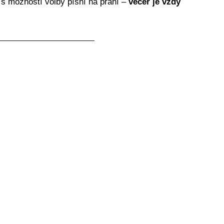
s možností volby písní na přání –
večer je vždy