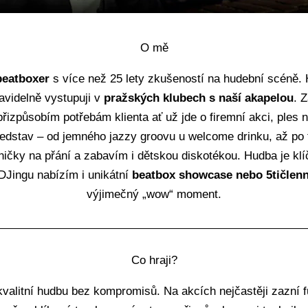
O mě
beatboxer
s více než 25 lety zkušeností na hudební scéně. 
avidelně vystupuji v
pražských klubech s naší akapelou
. 
řizpůsobím potřebám klienta ať už jde o firemní akci, ples 
edstav – od jemného jazzy groovu u welcome drinku, až po 
sničky na přání a zabavím i dětskou diskotékou. Hudba je k
Jingu nabízím i unikátní
beatbox showcase nebo 5tičlen
výjimečný „wow“ moment.
Co hraji?
n kvalitní hudbu bez kompromisů. Na akcích nejčastěji zazní