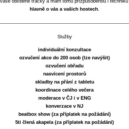
 vaše oblíbené tracky a mám tomu přizpůsobenou i techniku 
hlavně o vás a vašich hostech
.
Služby
individuální konzultace
ozvučení akce do 200 osob (lze navýšit)
ozvučení obřadu
nasvícení prostorů
skladby na přání z tabletu
koordinace celého večera
moderace v ČJ i v ENG
konverzace v NJ
beatbox show (za příplatek na požádání)
5ti člená akapela
(za příplatek na požádání)