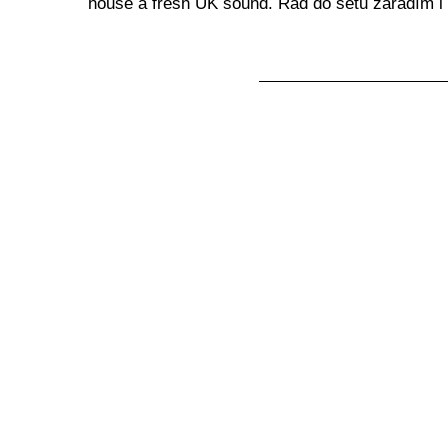
house
a fresh UK sound.
Rád do setu zařadím i