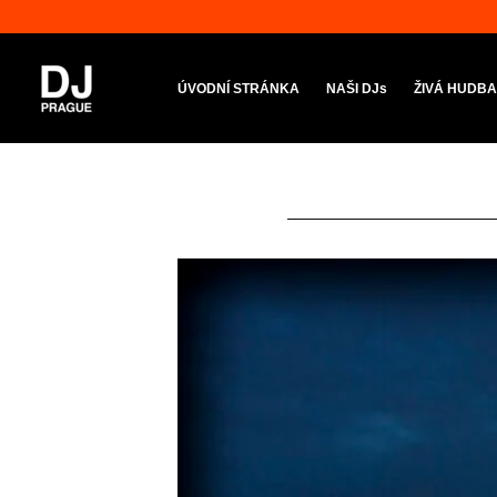
Přeskočit
na
obsah
ÚVODNÍ STRÁNKA
NAŠI DJs
ŽIVÁ HUDB