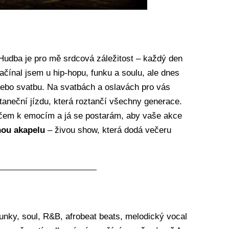
Hudba je pro mě srdcová záležitost – každý den
Začínal jsem u hip-hopu, funku a soulu, ale dnes
nebo svatbu.
Na svatbách a oslavách pro vás
taneční jízdu, která roztančí všechny generace.
líčem k emocím a já se postarám, aby vaše akce
nou akapelu
– živou show, která dodá večeru
funky,
soul,
R&B,
afrobeat
beats,
melodický vocal