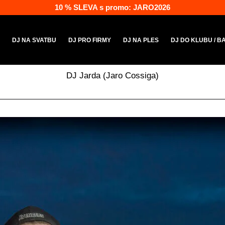
10 % SLEVA s promo: JARO2026
A
DJ NA SVATBU
DJ PRO FIRMY
DJ NA PLES
DJ DO KLUBU / B
DJ Jarda (Jaro Cossiga)