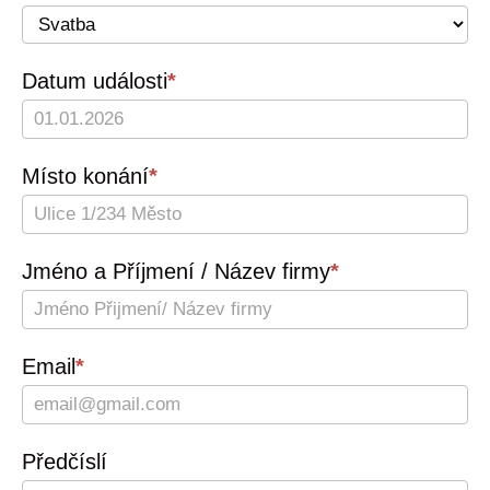
us
Datum události
*
Místo konání
*
Jméno a Příjmení / Název firmy
*
Email
*
Předčíslí