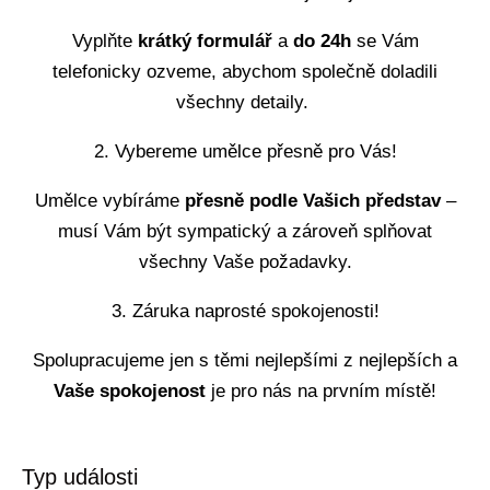
Vyplňte
krátký formulář
a
do 24h
se Vám
telefonicky ozveme, abychom společně doladili
všechny detaily
.
2. Vybereme umělce přesně pro Vás!
Umělce vybíráme
přesně podle Vašich představ
–
musí Vám být
sympatický
a zároveň splňovat
všechny Vaše požadavky
.
3. Záruka naprosté spokojenosti!
Spolupracujeme jen s těmi nejlepšími z nejlepších a
Vaše spokojenost
je pro nás na
prvním místě!
Contact
Typ události