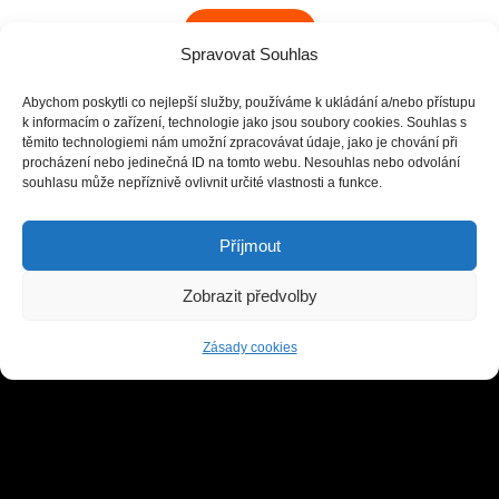
Naši DJs
Spravovat Souhlas
Abychom poskytli co nejlepší služby, používáme k ukládání a/nebo přístupu
k informacím o zařízení, technologie jako jsou soubory cookies. Souhlas s
těmito technologiemi nám umožní zpracovávat údaje, jako je chování při
GDPR
procházení nebo jedinečná ID na tomto webu. Nesouhlas nebo odvolání
souhlasu může nepříznivě ovlivnit určité vlastnosti a funkce.
Zásady cookies (EU)
Příjmout
O nás
Všeobecné Obchodní Podmínky
Zobrazit předvolby
Zásady cookies