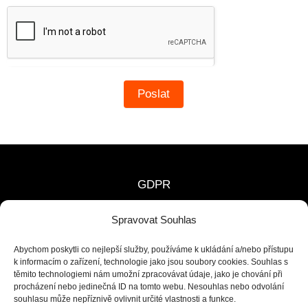
Poslat
GDPR
Zásady cookies (EU)
Spravovat Souhlas
O nás
Abychom poskytli co nejlepší služby, používáme k ukládání a/nebo přístupu
Všeobecné Obchodní Podmínky
k informacím o zařízení, technologie jako jsou soubory cookies. Souhlas s
těmito technologiemi nám umožní zpracovávat údaje, jako je chování při
procházení nebo jedinečná ID na tomto webu. Nesouhlas nebo odvolání
souhlasu může nepříznivě ovlivnit určité vlastnosti a funkce.