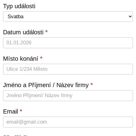
Contact
Typ události
us
Datum události
*
Místo konání
*
Jméno a Příjmení / Název firmy
*
Email
*