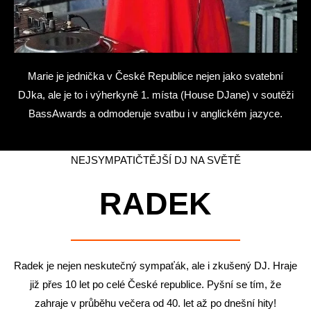
Marie je jednička v České Republice nejen jako svatební
DJka, ale je to i výherkyně 1. místa (House DJane) v soutěži
BassAwards a odmoderuje svatbu i v anglickém jazyce.
NEJSYMPATIČTĚJŠÍ DJ NA SVĚTĚ
RADEK
Radek je nejen neskutečný sympaťák, ale i zkušený DJ. Hraje
již přes 10 let po celé České republice. Pyšní se tím, že
zahraje v průběhu večera od 40. let až po dnešní hity!